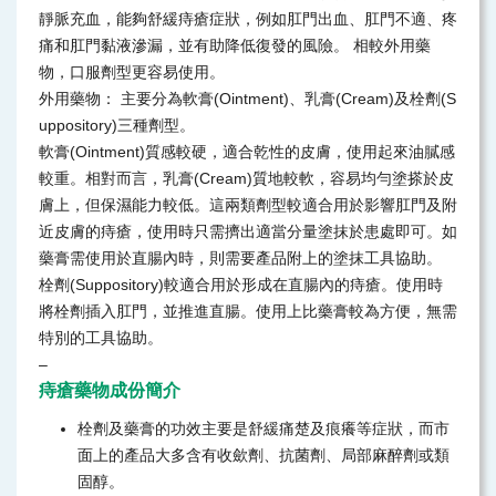
靜脈充血，能夠舒緩痔瘡症狀，例如肛門出血、肛門不適、疼
痛和肛門黏液滲漏，並有助降低復發的風險。 相較外用藥
物，口服劑型更容易使用。
外用藥物： 主要分為軟膏(Ointment)、乳膏(Cream)及栓劑(S
uppository)三種劑型。
軟膏(Ointment)質感較硬，適合乾性的皮膚，使用起來油膩感
較重。相對而言，乳膏(Cream)質地較軟，容易均勻塗搽於皮
膚上，但保濕能力較低。這兩類劑型較適合用於影響肛門及附
近皮膚的痔瘡，使用時只需擠出適當分量塗抹於患處即可。如
藥膏需使用於直腸內時，則需要產品附上的塗抹工具協助。
栓劑(Suppository)較適合用於形成在直腸內的痔瘡。使用時
將栓劑插入肛門，並推進直腸。使用上比藥膏較為方便，無需
特別的工具協助。
–
痔瘡藥物成份簡介
栓劑及藥膏的功效主要是舒緩痛楚及痕癢等症狀，而市
面上的產品大多含有收歛劑、抗菌劑、局部麻醉劑或類
固醇。