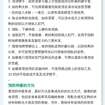
2. 清潔雙手，如有需要可戴上手指套或用完即棄的膠手套。
3. 如栓劑太軟，可先將塞藥連包裝套浸在凍水或放置雪櫃
﹝切勿放入冰格﹞一會兒，以便有適當硬度方便使用。
4. 除去栓劑的包裝套。如有需要，可以清水或凡士林潤滑栓
劑的頭部以方便插入肛門。
5. 側臥，下腳伸直，上腳向前屈曲。
6. 放鬆肛門，手握塞藥，將栓劑頭部插入肛門，並用手指輕
輕地將塞藥推進直腸至大約三厘米深。
7. 慢慢地將雙腳合上，維持側臥姿勢約數分鐘，以防栓劑掉
出來。亦可採用交疊雙腿而坐以代替維持側臥的姿勢。
8. 如藥膏只需用於肛門及附近的皮膚，可擠出適當分量塗抹
於患處。
9. 如藥膏需使用於直腸內時，可使用產品附上的塗抹工具。
10.扔掉手指套或手套及洗淨雙手。
–
預防痔瘡的方法
要預防痔瘡形成，最好方法是養成良好的生活方式。健康的飲
食習慣，包括多進食蔬果等高纖維食物，再配合補充足夠的水
份有助軟化大便及預防便秘。另外，應保持有規律的排便習