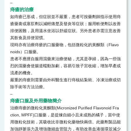
–
痔瘡的治療
如痔瘡已形成，但症狀並不嚴重，患者可按藥劑師指示使用痔
瘡藥膏或塞肛劑以減輕痛楚及發炎等症狀；服用軟便劑以改善
排便困難，及用溫水坐浴以舒緩症狀。另外患者亦需注意改善
其飲食及排便習慣。
現時亦有治療痔瘡的口服藥物，包括微粒化的黃酮類（Flavo
noids）口服藥。
患者不應擅自服用瀉藥來治療便秘，尤其是孕婦，因為一些強
烈的瀉藥會使腸道蠕動加劇，容易引致子宮收縮，增加早產或
流產的機會。
嚴重的痔瘡則需要由外科醫生進行痔核結紮術、冷凍治療或切
除手術等方法治療。
–
痔瘡口服及外用藥物簡介
治療痔瘡的微粒化黃酮類(Micronized Purified Flavonoid Fra
ction, MPFF)口服藥，是提煉自細小且未成熟的橘子，當中使
用微粒化技術，其吸收比非微粒化藥物快兩倍。此藥劑製品能
加強靜脈張力及增強微細血管阻力，有助改善血液循環並減少