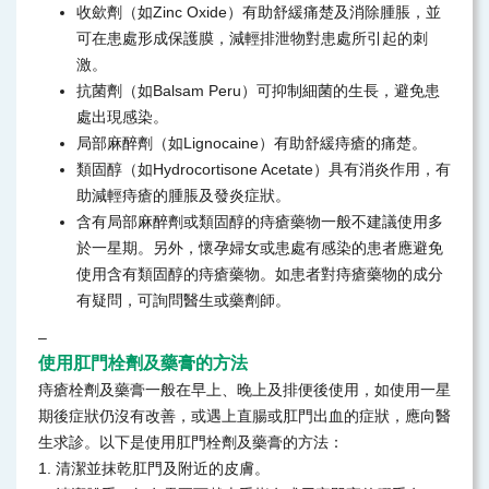
收歛劑（如Zinc Oxide）有助舒緩痛楚及消除腫脹，並
可在患處形成保護膜，減輕排泄物對患處所引起的刺
激。
抗菌劑（如Balsam Peru）可抑制細菌的生長，避免患
處出現感染。
局部麻醉劑（如Lignocaine）有助舒緩痔瘡的痛楚。
類固醇（如Hydrocortisone Acetate）具有消炎作用，有
助減輕痔瘡的腫脹及發炎症狀。
含有局部麻醉劑或類固醇的痔瘡藥物一般不建議使用多
於一星期。另外，懷孕婦女或患處有感染的患者應避免
使用含有類固醇的痔瘡藥物。如患者對痔瘡藥物的成分
有疑問，可詢問醫生或藥劑師。
–
使用肛門栓劑及藥膏的方法
痔瘡栓劑及藥膏一般在早上、晚上及排便後使用，如使用一星
期後症狀仍沒有改善，或遇上直腸或肛門出血的症狀，應向醫
生求診。以下是使用肛門栓劑及藥膏的方法：
1. 清潔並抹乾肛門及附近的皮膚。