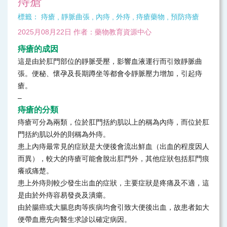
痔瘡
標籤：
痔瘡
,
靜脈曲張
,
內痔
,
外痔
,
痔瘡藥物
,
預防痔瘡
2025月08月22日 作者：藥物教育資源中心
痔瘡的成因
這是由於肛門部位的靜脈受壓，影響血液運行而引致靜脈曲
張。便秘、懷孕及長期蹲坐等都會令靜脈壓力增加，引起痔
瘡。
–
痔瘡的分類
痔瘡可分為兩類，位於肛門括約肌以上的稱為內痔，而位於肛
門括約肌以外的則稱為外痔。
患上內痔最常見的症狀是大便後會流出鮮血（出血的程度因人
而異），較大的痔瘡可能會脫出肛門外，其他症狀包括肛門痕
癢或痛楚。
患上外痔則較少發生出血的症狀，主要症狀是疼痛及不適，這
是由於外痔容易發炎及潰瘍。
由於腸癌或大腸息肉等疾病均會引致大便後出血，故患者如大
便帶血應先向醫生求診以確定病因。