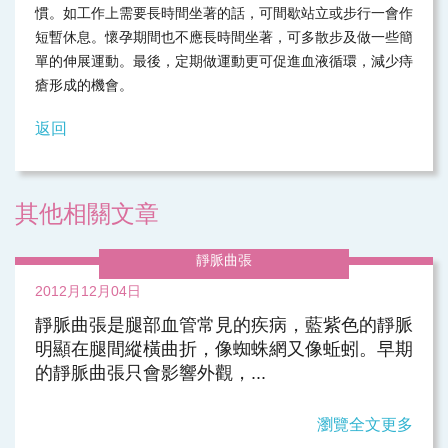
慣。如工作上需要長時間坐著的話，可間歇站立或步行一會作
短暫休息。懷孕期間也不應長時間坐著，可多散步及做一些簡
單的伸展運動。最後，定期做運動更可促進血液循環，減少痔
瘡形成的機會。
返回
其他相關文章
靜脈曲張
2012月12月04日
靜脈曲張是腿部血管常見的疾病，藍紫色的靜脈
明顯在腿間縱橫曲折，像蜘蛛網又像蚯蚓。早期
的靜脈曲張只會影響外觀，...
瀏覽全文更多