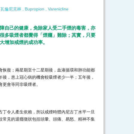
,
瓦倫尼克林
,
Bupropion
,
Varenicline
障自己的健康，免除家人受二手煙的毒害，亦
很多吸煙者都覺得「煙癮」難除；其實，只要
大增加戒煙的成功率。
會恢復；兩星期至十二星期後，血液循環和肺功能都
年後，患上冠心病的機會較吸煙者少一半；五年後，
會更會等同非吸煙者。
古丁令人產生依賴，所以戒煙時體內尼古丁水平一旦
較常見的退癮徵狀包括頭暈、頭痛、易怒、精神不集