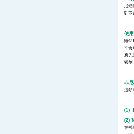
戒煙
到不
使用
雖然
平會
應先
鬱劑（
非尼
這類
(1)
(2)
在戒