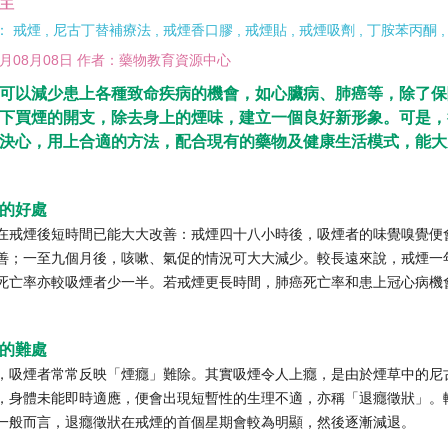
：
戒煙
,
尼古丁替補療法
,
戒煙香口膠
,
戒煙貼
,
戒煙吸劑
,
丁胺苯丙酮
19月08月08日 作者：藥物教育資源中心
可以減少患上各種致命疾病的機會，如心臟病、肺癌等，除了保
下買煙的開支，除去身上的煙味，建立一個良好新形象。可是，
決心，用上合適的方法，配合現有的藥物及健康生活模式，能大
的好處
在戒煙後短時間已能大大改善：戒煙四十八小時後，吸煙者的味覺嗅覺便
善；一至九個月後，咳嗽、氣促的情況可大大減少。較長遠來說，戒煙一
死亡率亦較吸煙者少一半。若戒煙更長時間，肺癌死亡率和患上冠心病機
的難處
，吸煙者常常反映「煙癮」難除。其實吸煙令人上癮，是由於煙草中的尼
，身體未能即時適應，便會出現短暫性的生理不適，亦稱「退癮徵狀」。
一般而言，退癮徵狀在戒煙的首個星期會較為明顯，然後逐漸減退。