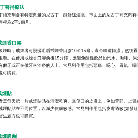
丁替補療法
丁補充劑含有特定劑量的尼古丁，能舒緩煙癮。市面上的尼古丁補充劑有
療程為2至3個月。
戒煙香口膠
吸煙時，戒煙者可慢慢咀嚼戒煙香口膠10至15遍，直至味道轉濃，然後
咀嚼。在使用戒煙香口膠前後15分鐘，應避免酸性飲品如汽水、咖啡、
有假牙或正在做牙科治療的人士。常見副作用包括頭痛、噁心、胃氣、嘔
也可購買。
 戒煙貼
者需每天把一片戒煙貼貼在清潔乾爽、無傷口的皮膚上，例如背部、上臂
戒煙貼貼在不同位置，以減少皮膚敏感。常見副作用包括皮膚過敏(如發紅
醫生處方也可購買。
 戒煙吸劑