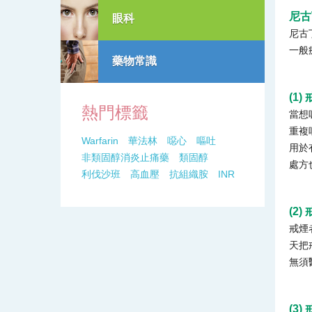
尼古
眼科
尼古
一般
藥物常識
(1)
熱門標籤
當想
重複
Warfarin
華法林
噁心
嘔吐
用於
非類固醇消炎止痛藥
類固醇
處方
利伐沙班
高血壓
抗組織胺
INR
(2)
戒煙
天把
無須
(3)