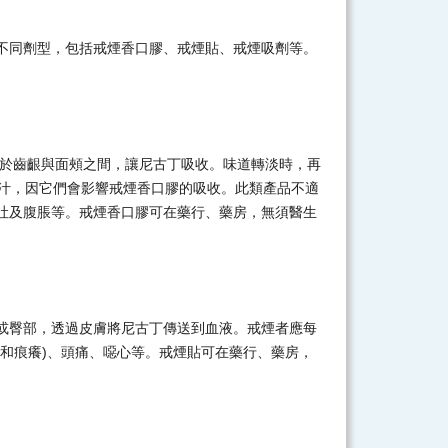
不同劑型，包括戒煙香口膠、戒煙貼、戒煙吸劑等。
置於齒齦與面頰之間，讓尼古丁吸收。味道轉淡時，再
果汁，因它們會影響戒煙香口膠的吸收。此類產品不適
吐及腹脹等。戒煙香口膠可在藥行、藥房，無須醫生
或臀部，透過皮膚將尼古丁傳送到血液。戒煙者應每
和痕癢)、頭痛、噁心等。戒煙貼可在藥行、藥房，