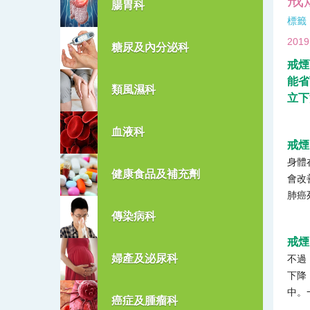
腸胃科
標籤
20
糖尿及內分泌科
戒煙
能省
類風濕科
立下
血液科
戒煙
身體
健康食品及補充劑
會改
肺癌
傳染病科
戒煙
婦產及泌尿科
不過
下降
中。
癌症及腫瘤科