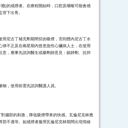
手癮)的戒煙者。在療程開始時，口腔及咽喉可能會感
監管下出售。
使用尼古丁補充劑期間切勿吸煙，否則體內尼古丁水
心律不正及在兩星期內曾患急性心臟病人士，在使用
注意，應事先諮詢醫生或藥劑師意見：鎮靜劑、抗抑
藥物，使用前需先諮詢醫護人員。
丁對腦部的刺激，降低吸煙帶來的快感。瓦倫尼克林應
胃部不適等。如戒煙者服用瓦倫尼克林期間出現情緒