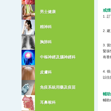
戒煙
男士健康
1.
精神科
2.
胸肺科
3.
緊張
中樞神經及腦神經科
有香
4.
皮膚科
以往
免疫系統用藥及疫苗
輔助
輔助
耳鼻喉科