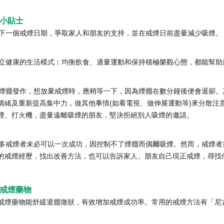
小貼士
 訂下一個戒煙日期，爭取家人和朋友的支持，並在戒煙日前盡量減少吸煙。
 建立健康的生活模式︰均衡飲食、適量運動和保持積極樂觀心態，都能幫助
 當煙癮發作，想放棄戒煙時，應稍等一下，因為煙癮在數分鐘後便會退卻
情緒及重新提高集中力，做其他事情(如看電視、做伸展運動等)來分散注
煙、打火機，盡量遠離吸煙的朋友，堅決拒絕別人吸煙的邀請。
 很多戒煙者未必可以一次成功，因控制不了煙癮而偶爾吸煙。然而，戒煙
的戒煙經歷，找出改善方法，也可以告訴家人、朋友自己現正戒煙，尋找
戒煙藥物
戒煙藥物能舒緩退癮徵狀，有效增加戒煙成功率。常用的戒煙方法有「尼