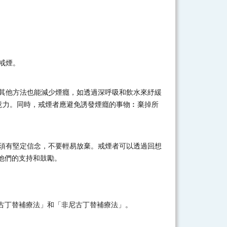
戒煙。
。其他方法也能減少煙癮，如透過深呼吸和飲水來紓緩
意力。同時，戒煙者應避免誘發煙癮的事物︰棄掉所
者須有堅定信念，不要輕易放棄。戒煙者可以透過回想
他們的支持和鼓勵。
古丁替補療法」和「非尼古丁替補療法」。