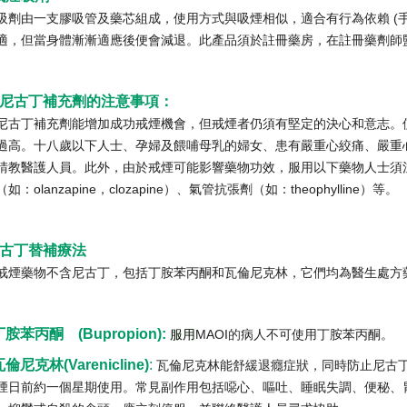
吸劑由一支膠吸管及藥芯組成，使用方式與吸煙相似，適合有行為依賴 (
適，但當身體漸漸適應後便會減退。此產品須於註冊藥房，在註冊藥劑師
尼古丁補充劑的注意事項：
尼古丁補充劑能增加成功戒煙機會，但戒煙者仍須有堅定的決心和意志。
過高。十八歲以下人士、孕婦及餵哺母乳的婦女、患有嚴重心絞痛、嚴重
請教醫護人員。此外，由於戒煙可能影響藥物功效，服用以下藥物人士須
如：olanzapine，clozapine）、氣管抗張劑（如：theophylline）等。
古丁替補療法
戒煙藥物不含尼古丁，包括丁胺苯丙酮和瓦倫尼克林，它們均為醫生處方
 丁胺苯丙酮 (Bupropion):
服用
MAOI
的
病人不可使用丁胺苯丙酮。
 瓦倫尼克林(Varenicline)
:
瓦倫尼克林能舒緩退癮症狀，同時防止尼古
煙日前約一個星期使用。常見副作用包括噁心、嘔吐、睡眠失調、便秘、