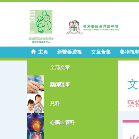
主頁
新醫藥透視
文章薈集
藥物視
全部文章
文
藥師隨筆
藥
兒科
心臟血管科
戒