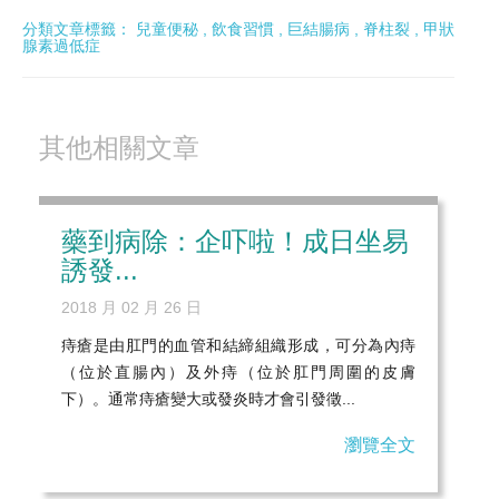
分類文章標籤：
兒童便秘
,
飲食習慣
,
巨結腸病
,
脊柱裂
,
甲狀
腺素過低症
其他相關文章
藥到病除：企吓啦！成日坐易
誘發...
2018 月 02 月 26 日
痔瘡是由肛門的血管和結締組織形成，可分為內痔
（位於直腸內）及外痔（位於肛門周圍的皮膚
下）。通常痔瘡變大或發炎時才會引發徵...
瀏覽全文