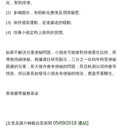
化，幫助排便。
(2) 多喝開水，有助軟化糞便及潤滑腸壁。
(3) 保持適當運動，促進腸道的蠕動。
(4) 培養小孩定時上廁所的習慣。
如果不解決兒童便秘問題，小朋友可能會對排便產生抗拒，而
導致持續便秘。根據過往研究顯示，三分之一在幼年時受便秘
困擾的兒童，長大後亦會有便秘的問題，而且較易出現痔瘡等
情形。所以家長如發現小朋友有便秘的情況，應盡早看醫生。
香港藥學服務基金
05
/09/2018
連結
]
[文章及
圖片
轉載自
眾新聞