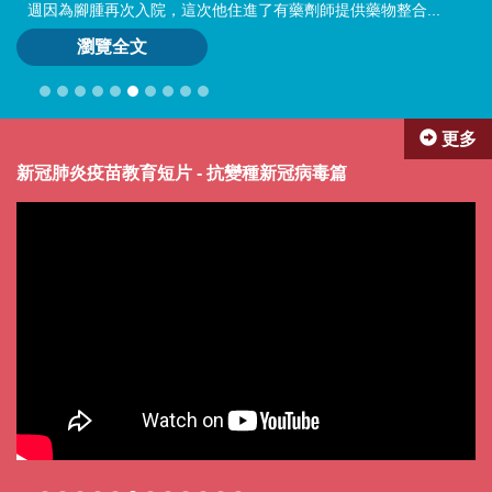
週因為腳腫再次入院，這次他住進了有藥劑師提供藥物整合...
瀏覽全文
更多
新冠肺炎疫苗教育短片 - 抗變種新冠病毒篇
香
藥劑師微電影