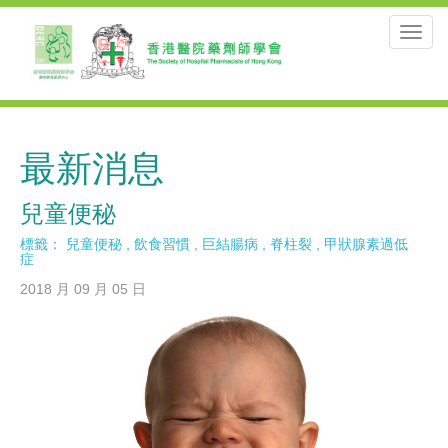
Toggl
navig
最新消息
兒童便秘
標籤：
兒童便秘
,
飲食習慣
,
巨結腸病
,
脊柱裂
,
甲狀腺素過低
症
2018 月 09 月 05 日