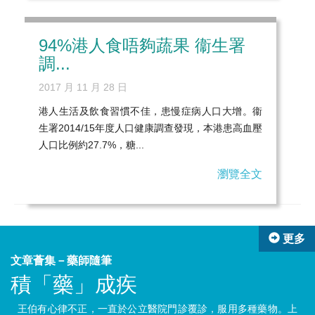
94%港人食唔夠蔬果 衞生署
調...
2017 月 11 月 28 日
港人生活及飲食習慣不佳，患慢症病人口大增。衞
生署2014/15年度人口健康調查發現，本港患高血壓
人口比例約27.7%，糖...
瀏覽全文
更多
文章薈集－藥師隨筆
積「藥」成疾
我
王伯有心律不正，一直於公立醫院門診覆診，服用多種藥物。上