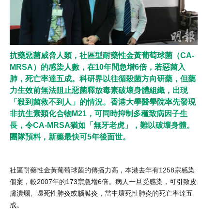
抗藥惡菌威脅人類，社區型耐藥性金黃葡萄球菌（CA-
MRSA）的感染人數，在10年間急增6倍，若惡菌入
肺，死亡率達五成。科研界以往循殺菌方向研藥，但藥
力生效前無法阻止惡菌釋放毒素破壞身體組織，出現
「殺到菌救不到人」的情況。香港大學醫學院率先發現
非抗生素類化合物M21，可同時抑制多種致病因子生
長，令CA-MRSA猶如「無牙老虎」，難以破壞身體。
團隊預料，新藥最快可5年後面世。
社區耐藥性金黃葡萄球菌的傳播力高，本港去年有1258宗感染
個案，較2007年的173宗急增6倍。病人一旦受感染，可引致皮
膚潰爛、壞死性肺炎或腦膜炎，當中壞死性肺炎的死亡率達五
成。