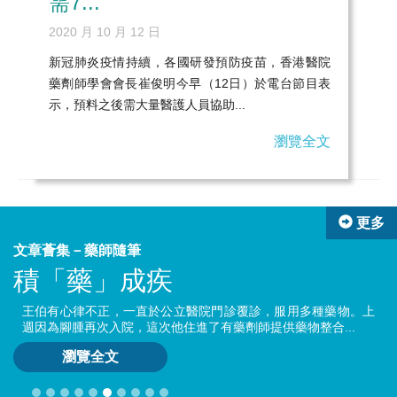
需7...
2020 月 10 月 12 日
新冠肺炎疫情持續，各國研發預防疫苗，香港醫院
藥劑師學會會長崔俊明今早（12日）於電台節目表
示，預料之後需大量醫護人員協助...
瀏覽全文
更多
文章薈集－藥師隨筆
積「藥」成疾
我
王伯有心律不正，一直於公立醫院門診覆診，服用多種藥物。上
週因為腳腫再次入院，這次他住進了有藥劑師提供藥物整合...
瀏覽全文