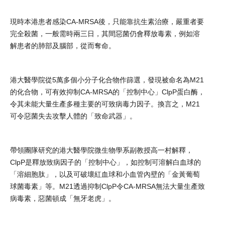
現時本港患者感染CA-MRSA後，只能靠抗生素治療，嚴重者要
完全殺菌，一般需時兩三日，其間惡菌仍會釋放毒素，例如溶
解患者的肺部及腦部，從而奪命。
港大醫學院從5萬多個小分子化合物作篩選，發現被命名為M21
的化合物，可有效抑制CA-MRSA的「控制中心」ClpP蛋白酶，
令其未能大量生產多種主要的可致病毒力因子。換言之，M21
可令惡菌失去攻擊人體的「致命武器」。
帶領團隊研究的港大醫學院微生物學系副教授高一村解釋，
ClpP是釋放致病因子的「控制中心」，如控制可溶解白血球的
「溶細胞肽」，以及可破壞紅血球和小血管內壁的「金黃葡萄
球菌毒素」等。M21透過抑制ClpP令CA-MRSA無法大量生產致
病毒素，惡菌頓成「無牙老虎」。