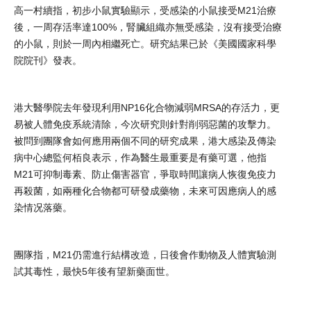
高一村續指，初步小鼠實驗顯示，受感染的小鼠接受M21治療
後，一周存活率達100%，腎臟組織亦無受感染，沒有接受治療
的小鼠，則於一周內相繼死亡。研究結果已於《美國國家科學
院院刊》發表。
港大醫學院去年發現利用NP16化合物減弱MRSA的存活力，更
易被人體免疫系統清除，今次研究則針對削弱惡菌的攻擊力。
被問到團隊會如何應用兩個不同的研究成果，港大感染及傳染
病中心總監何栢良表示，作為醫生最重要是有藥可選，他指
M21可抑制毒素、防止傷害器官，爭取時間讓病人恢復免疫力
再殺菌，如兩種化合物都可研發成藥物，未來可因應病人的感
染情况落藥。
團隊指，M21仍需進行結構改造，日後會作動物及人體實驗測
試其毒性，最快5年後有望新藥面世。