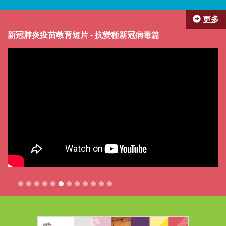
更多
新冠肺炎疫苗教育短片 - 抗變種新冠病毒篇
香
藥劑師微電影