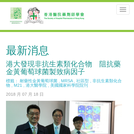
Toggl
navig
最新消息
港大發現非抗生素類化合物 阻抗藥
金黃葡萄球菌製致病因子
標籤：
耐藥性金黃葡萄球菌
,
MRSA
,
社區型
,
非抗生素類化合
物
,
M21
,
港大醫學院
,
美國國家科學院院刊
2018 月 07 月 18 日