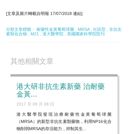
[文章及
圖片
轉載自明報 17/07/2018
連結
]
分類文章標籤：
耐藥性金黃葡萄球菌
,
MRSA
,
社區型
,
非抗生
素類化合物
,
M21
,
港大醫學院
,
美國國家科學院院刊
其他相關文章
港大研非抗生素新藥 治耐藥
金黃...
2017 月 09 月 08 日
港大醫學院發現治療耐藥性金黃葡萄球菌
（MRSA）的新型非抗生素類藥物，利用NP16化合
物削弱MRSA的存活能力，抑制其生...